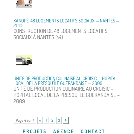
KANOPÉ, 48 LOGEMENTS LOCATIFS SOCIAUX — NANTES —
2010
CONSTRUCTION DE 48 LOGEMENTS LOCATIFS
SOCIAUX À NANTES (44)
UNITÉ DE PRODUCTION CULINAIRE AU CROISIC — HÔPITAL
LOCAL DE LA PRESQU’ÎLE GUÉRANDAISE — 2009
UNITÉ DE PRODUCTION CULINAIRE AU CROISIC –
HÔPITAL LOCAL DE LA PRESQU’ÎLE GUÉRANDAISE –
2009
Page 4 sur 4
«
1
2
3
4
P R O J E T S
A G E N C E
C O N T A C T