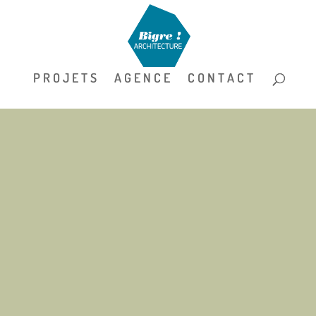
P R O J E T S
A G E N C E
C O N T A C T