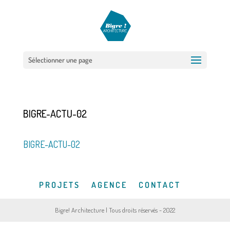
Sélectionner une page
BIGRE-ACTU-02
BIGRE-ACTU-02
P R O J E T S
A G E N C E
C O N T A C T
Bigre! Architecture | Tous droits réservés - 2022