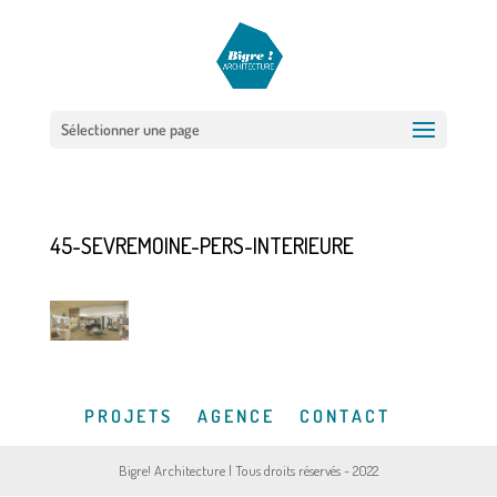
Sélectionner une page
45-SEVREMOINE-PERS-INTERIEURE
P R O J E T S
A G E N C E
C O N T A C T
Bigre! Architecture | Tous droits réservés - 2022