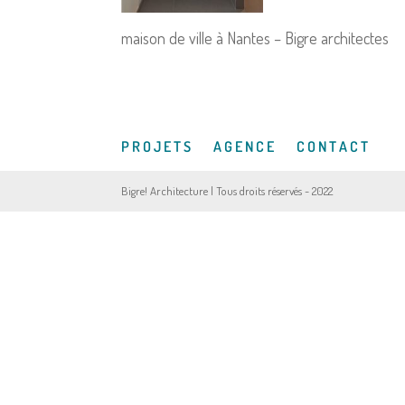
maison de ville à Nantes – Bigre architectes
P R O J E T S
A G E N C E
C O N T A C T
Bigre! Architecture | Tous droits réservés - 2022