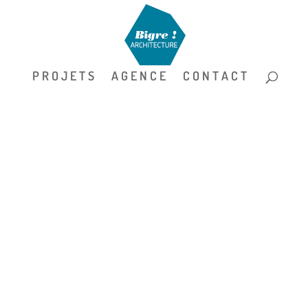
P R O J E T S
A G E N C E
C O N T A C T