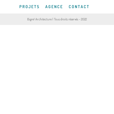
P R O J E T S
A G E N C E
C O N T A C T
Bigre! Architecture | Tous droits réservés - 2022