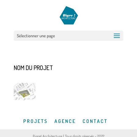
Sélectionner une page
NOM DU PROJET
P R O J E T S
A G E N C E
C O N T A C T
Bigre! Architecture | Tous droits réservés - 2022