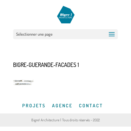
Sélectionner une page
BIGRE-GUERANDE-FACADES 1
P R O J E T S
A G E N C E
C O N T A C T
Bigre! Architecture | Tous droits réservés - 2022