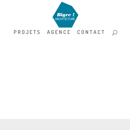
P R O J E T S
A G E N C E
C O N T A C T