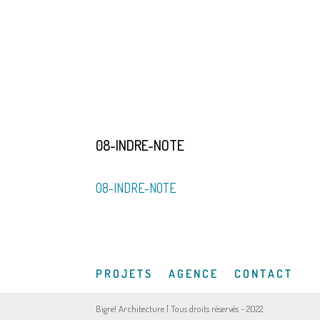
08-INDRE-NOTE
08-INDRE-NOTE
P R O J E T S
A G E N C E
C O N T A C T
Bigre! Architecture | Tous droits réservés - 2022