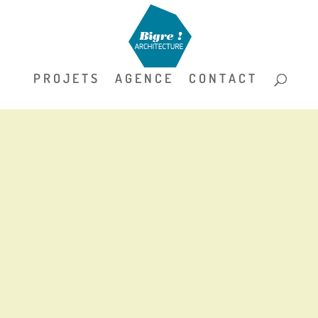
P R O J E T S
A G E N C E
C O N T A C T