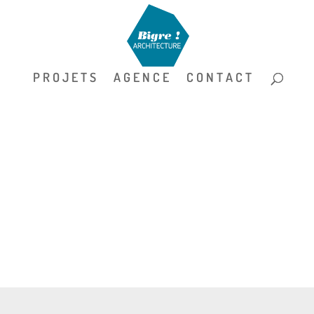
P R O J E T S
A G E N C E
C O N T A C T