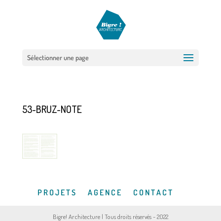
Sélectionner une page
53-BRUZ-NOTE
P R O J E T S
A G E N C E
C O N T A C T
Bigre! Architecture | Tous droits réservés - 2022