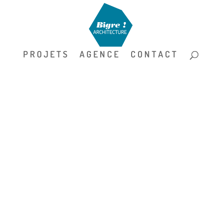
P R O J E T S
A G E N C E
C O N T A C T