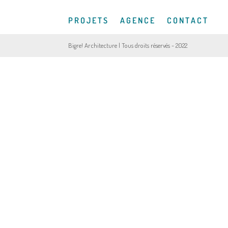
P R O J E T S
A G E N C E
C O N T A C T
Bigre! Architecture | Tous droits réservés - 2022