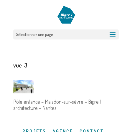
Sélectionner une page
vue-3
Pôle enfance – Maisdon-sur-sèvre – Bigre !
architecture – Nantes
P R O J E T S
A G E N C E
C O N T A C T