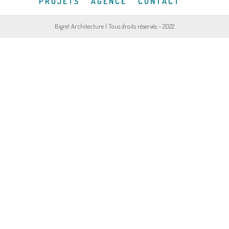
P R O J E T S
A G E N C E
C O N T A C T
Bigre! Architecture | Tous droits réservés - 2022